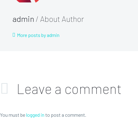
admin
/ About Author
More posts by admin
Leave
a comment
You must be
logged in
to post a comment.