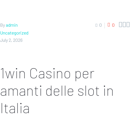



By
admin
0
0
Uncategorized
July 2, 2026
1win Casino per
amanti delle slot in
Italia