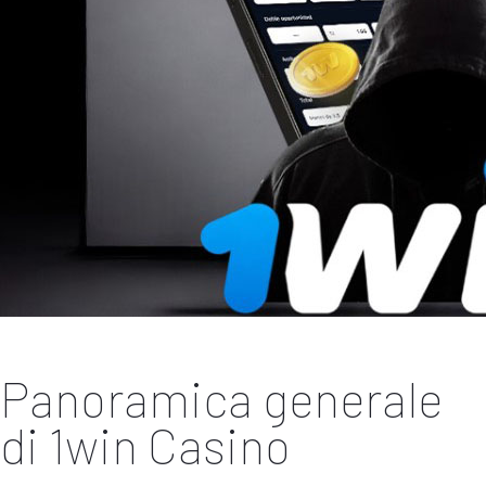
Panoramica generale
di 1win Casino