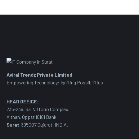
Aviral Trendz Private Limited
Empowering Technology: Igniting Possibilities
HEAD OFFICE:
235-236, Sai Vittorio Complex,
Althan, Oppst ICICI Bank,
Surat
-395007 Gujarat, INDIA.