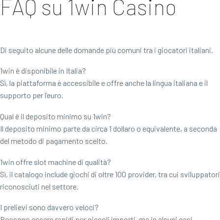
FAQ su 1win Casino
Di seguito alcune delle domande più comuni tra i giocatori italiani.
1win è disponibile in Italia?
Sì, la piattaforma è accessibile e offre anche la lingua italiana e il
supporto per l’euro.
Qual è il deposito minimo su 1win?
Il deposito minimo parte da circa 1 dollaro o equivalente, a seconda
del metodo di pagamento scelto.
1win offre slot machine di qualità?
Sì, il catalogo include giochi di oltre 100 provider, tra cui sviluppatori
riconosciuti nel settore.
I prelievi sono davvero veloci?
Possono essere rapidi per piccoli importi, ma in alcuni casi