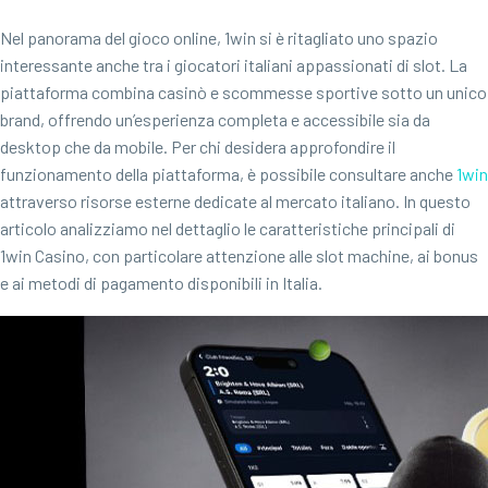
Nel panorama del gioco online, 1win si è ritagliato uno spazio
interessante anche tra i giocatori italiani appassionati di slot. La
piattaforma combina casinò e scommesse sportive sotto un unico
brand, offrendo un’esperienza completa e accessibile sia da
desktop che da mobile. Per chi desidera approfondire il
funzionamento della piattaforma, è possibile consultare anche
1win
attraverso risorse esterne dedicate al mercato italiano. In questo
articolo analizziamo nel dettaglio le caratteristiche principali di
1win Casino, con particolare attenzione alle slot machine, ai bonus
e ai metodi di pagamento disponibili in Italia.