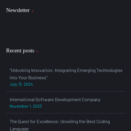
Newsletter
Recent posts
"Unlocking Innovation: Integrating Emerging Technologies
into Your Business"
July 13, 2024
International Software Development Company
November 1, 2023
The Quest for Excellence: Unveiling the Best Coding
Language