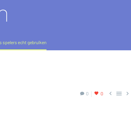
n
s spelers echt gebruiken



0
0