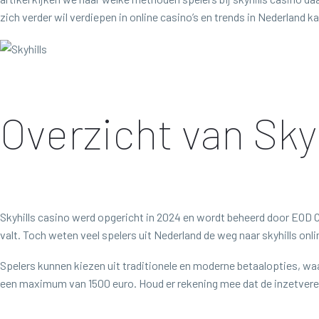
zich verder wil verdiepen in online casino’s en trends in Nederland k
Overzicht van Sky
Skyhills casino werd opgericht in 2024 en wordt beheerd door EOD C
valt. Toch weten veel spelers uit Nederland de weg naar skyhills on
Spelers kunnen kiezen uit traditionele en moderne betaalopties, w
een maximum van 1500 euro. Houd er rekening mee dat de inzetvere