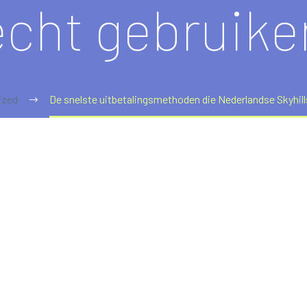
echt gebruike
ized
De snelste uitbetalingsmethoden die Nederlandse Skyhill