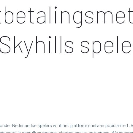
itbetalingsme
kyhills spele
onder Nederlandse spelers wint het platform snel aan populariteit. Voo
daadwerkelijk gebruiken om hun winsten snel te ontvangen. We basere