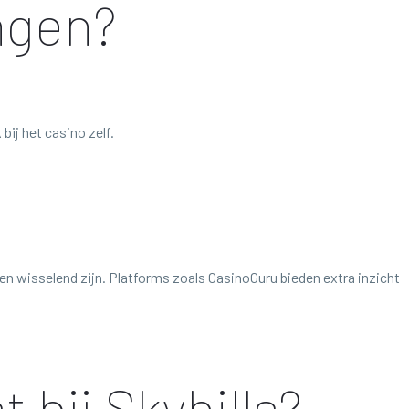
ingen?
bij het casino zelf.
gen wisselend zijn. Platforms zoals CasinoGuru bieden extra inzicht
 bij Skyhills?